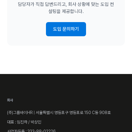
담당자가 직접 답변드리고, 회사 상황에 맞는 도입 컨
설팅을 제공합니다.
도입 문의하기
회사
(주)그룹바이HR
| 서울특별시 영등포구 영등포로 150 C동 908호
대표 : 임진하 / 박상민
사업자등록 : 333-88-02226