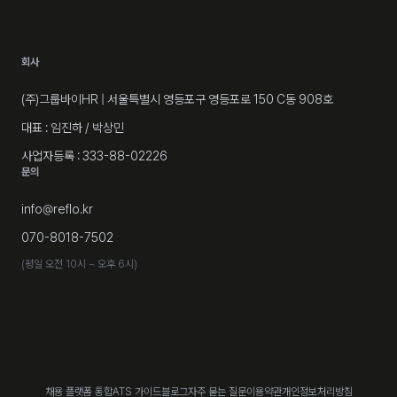
회사
(주)그룹바이HR
| 서울특별시 영등포구 영등포로 150 C동 908호
대표 : 임진하 / 박상민
사업자등록 : 333-88-02226
문의
info@reflo.kr
070-8018-7502
(평일 오전 10시 ~ 오후 6시)
채용 플랫폼 통합
ATS 가이드
블로그
자주 묻는 질문
이용약관
개인정보처리방침