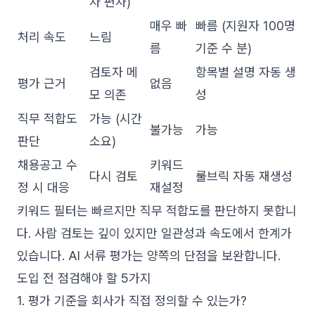
자 편차)
매우 빠
빠름 (지원자 100명
처리 속도
느림
름
기준 수 분)
검토자 메
항목별 설명 자동 생
평가 근거
없음
모 의존
성
직무 적합도
가능 (시간
불가능
가능
판단
소요)
채용공고 수
키워드
다시 검토
룰브릭 자동 재생성
정 시 대응
재설정
키워드 필터는 빠르지만 직무 적합도를 판단하지 못합니
다. 사람 검토는 깊이 있지만 일관성과 속도에서 한계가
있습니다. AI 서류 평가는 양쪽의 단점을 보완합니다.
도입 전 점검해야 할 5가지
1. 평가 기준을 회사가 직접 정의할 수 있는가?